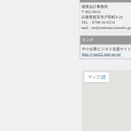
浦濱会計事務所
〒662-0916
兵庫県西宮市戸田町4-26
TEL：0798-36-0534
mail : ots@urahama.jimusho.jp
リンク
中小企業ビジネス支援サイ
http://j-net21.smrj.go.jp/