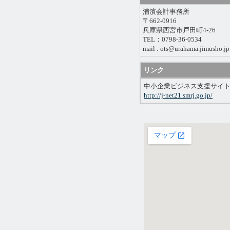
浦濱会計事務所
〒662-0916
兵庫県西宮市戸田町4-26
TEL：0798-36-0534
mail : ots@urahama.jimusho.jp
リンク
中小企業ビジネス支援サイ
http://j-net21.smrj.go.jp/