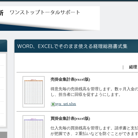
｜
経理
売掛金集計表(excel版)
得意先毎の売掛残高を管理します。数ヶ月入金
し、担当者に回収を促すようにします。
syu_uri.xlsx
買掛金集計表(excel版)
仕入先毎の買掛残高を管理します。請求書と支
が把握でき、２重払いなどを防ぐことができま