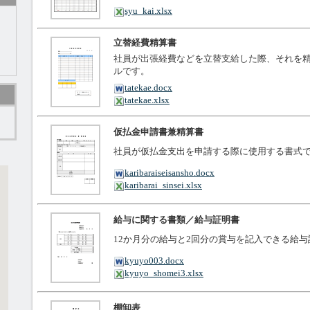
syu_kai.xlsx
立替経費精算書
社員が出張経費などを立替支給した際、それを
ルです。
tatekae.docx
tatekae.xlsx
ト
仮払金申請書兼精算書
社員が仮払金支出を申請する際に使用する書式
karibaraiseisansho.docx
karibarai_sinsei.xlsx
給与に関する書類／給与証明書
12か月分の給与と2回分の賞与を記入できる給
kyuyo003.docx
kyuyo_shomei3.xlsx
棚卸表