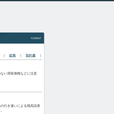
｜
総務
｜
契約書
｜
のない滞留債権などに注意
払の行き違いによる残高誤差
す。